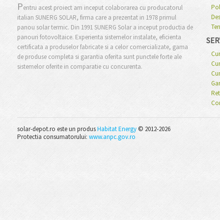
P
Pol
entru acest proiect am inceput colaborarea cu producatorul
Des
italian SUNERG SOLAR, firma care a prezentat in 1978 primul
Ter
panou solar termic. Din 1991 SUNERG Solar a inceput productia de
panouri fotovoltaice. Experienta sistemelor instalate, eficienta
SERV
certificata a produselor fabricate si a celor comercializate, gama
Cu
de produse completa si garantia oferita sunt punctele forte ale
Cum
sistemelor oferite in comparatie cu concurenta.
Cu
Gar
Ret
Co
solar-depot.ro este un produs
Habitat Energy
© 2012-2026
Protectia consumatorului:
www.anpc.gov.ro