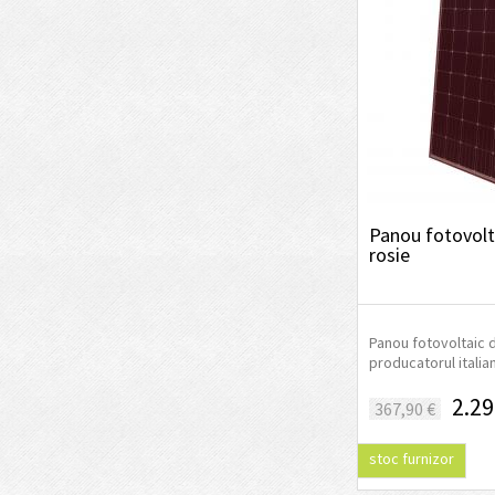
Panou fotovolt
rosie
Panou fotovoltaic 
producatorul italian
2.29
367,90 €
stoc furnizor