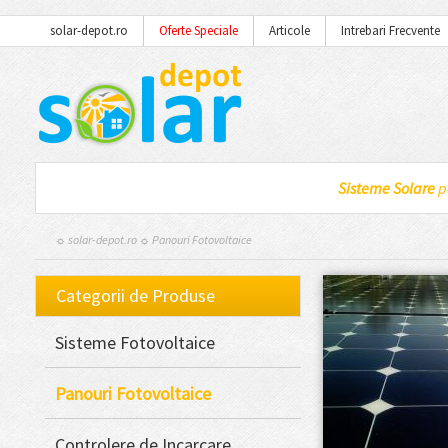
solar-depot.ro
Oferte Speciale
Articole
Intrebari Frecvente
Sisteme Solare
p
☼ solar-depot.ro
☼ Panouri Fotovoltaice
Categorii de Produse
Sisteme Fotovoltaice
Panouri Fotovoltaice
Controlere de Incarcare