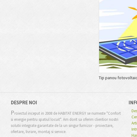
Tip panou fotovoltaic
DESPRE NOI
INF
Des
P
roiectul inceput in 2008 de HABITAT ENERGY se numeste "Confort
Cer
si energie pentru spatiul locuit". Am dorit sa oferim clientior nostri
Art
solutii integrate garantate de la un singur furnizor - proiectare,
Int
ofertare, livrare, montaj si service.
Har