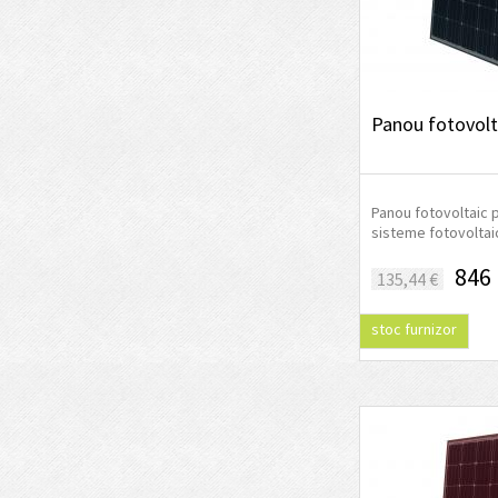
Panou fotovol
Panou fotovoltaic p
sisteme fotovoltaice
846 
135,44 €
stoc furnizor