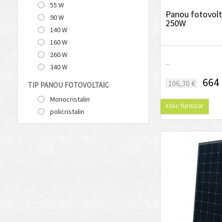
55 W
Panou fotovolta
90 W
250W
140 W
160 W
260 W
...
340 W
664 
106,30 €
TIP PANOU FOTOVOLTAIC
Monocristalin
stoc furnizor
policristalin