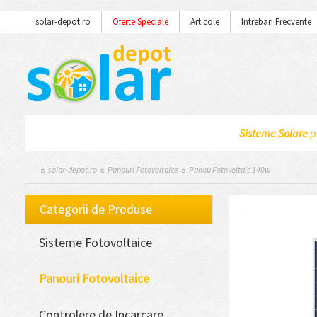
solar-depot.ro
Oferte Speciale
Articole
Intrebari Frecvente
Sisteme Solare
p
☼ solar-depot.ro
☼
Panouri Fotovoltaice
☼ Panou Fotovoltaic 140w
Categorii de Produse
Sisteme Fotovoltaice
Panouri Fotovoltaice
Controlere de Incarcare