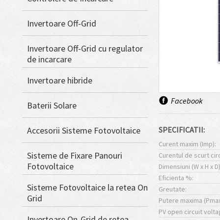
Invertoare Off-Grid
Invertoare Off-Grid cu regulator
de incarcare
Invertoare hibride
Facebook
Baterii Solare
Accesorii Sisteme Fotovoltaice
SPECIFICATII:
Curent maxim (Imp):
Sisteme de Fixare Panouri
Curentul de scurt circ
Fotovoltaice
Dimensiuni (W x H x D)
Eficienta %:
Sisteme Fotovoltaice la retea On
Greutate:
Grid
Putere maxima (Pmax
PV open circuit volta
Invertoare On-Grid de retea