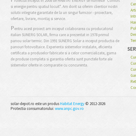
roiectul inceput in 2008 de HABITAT ENERGY se numeste "Confort
Cer
si energie pentru spatiul locuit". Am dorit sa oferim clientior nostri
Art
solutii integrate garantate de la un singur furnizor - proiectare,
Int
ofertare, livrare, montaj si service.
Har
P
Pol
entru acest proiect am inceput colaborarea cu producatorul
Des
italian SUNERG SOLAR, firma care a prezentat in 1978 primul
Ter
panou solar termic. Din 1991 SUNERG Solar a inceput productia de
panouri fotovoltaice. Experienta sistemelor instalate, eficienta
SERV
certificata a produselor fabricate si a celor comercializate, gama
Cu
de produse completa si garantia oferita sunt punctele forte ale
Cum
sistemelor oferite in comparatie cu concurenta.
Cu
Gar
Ret
Co
solar-depot.ro este un produs
Habitat Energy
© 2012-2026
Protectia consumatorului:
www.anpc.gov.ro