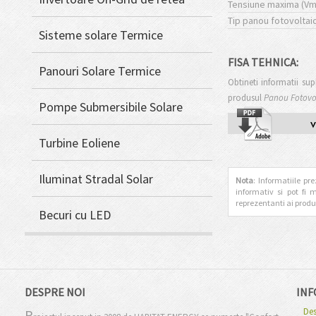
Tensiune maxima (Vm
Tip panou fotovoltaic
Sisteme solare Termice
FISA TEHNICA:
Panouri Solare Termice
Obtineti informatii su
produsul
Panou Fotovo
Pompe Submersibile Solare
Turbine Eoliene
Iluminat Stradal Solar
Nota
: Informatiile pr
informativ si pot fi 
reprezentanti ai produ
Becuri cu LED
DESPRE NOI
INF
Des
P